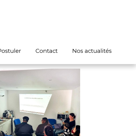
Postuler
Postuler
Contact
Contact
Nos actualités
Nos actualités