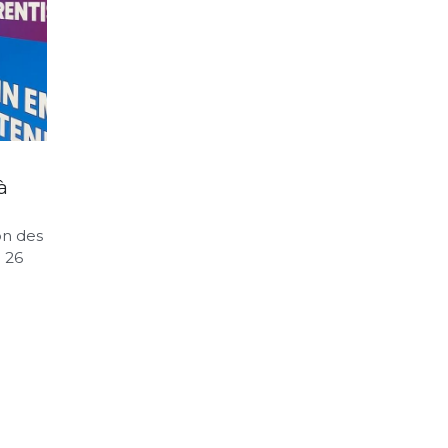
à
on des
e 26